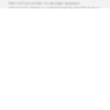
Não iremos vender ou divulgar qualquer
informação direta ou indiretamente identificável ou
informações pessoais relacionadas à saúde que
você forneça em nosso site a um terceiro não
relacionado.
4. Como minhas informações pessoais
estão sendo manuseadas?
As transferências de informações pessoais à
Bergamo são feitas de acordo com as leis de
privacidade aplicáveis e a empresa mantém
salvaguardas administrativas, técnicas e físicas
adequadas para proteger suas informações.
5. Como protegemos as suas
informações pessoais?
A Bergamo irá tomar medidas técnicas e
organizacionais adequadas, tanto no momento da
concepção do sistema de processamento quanto
no momento do processamento em si, a fim de