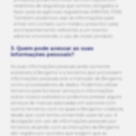
relatórios de segurança que somos obrigados a
fazer para as agências regulatórias (ANVISA, FDA).
Também podemos usar as informações para
entrar em contato com médico prescritor para
acompanhamento referente a um evento
adverso envolvendo o uso de nosso produto.
3. Quem pode acessar as suas
informações pessoais?
As suas informações pessoais serão somente
acessíveis à Bergamo e a terceiros que processam
informações pessoais sob a instrução da Bergamo
como processadores de dados. Podemos utilizar
terceiros para fornecer serviços e informações
sobre nossos websites e podemos prestar alguns
serviços de marcas associadas em parceria com
outros terceiros com os quais a Bergamo colabora,
desde que você tenha consentido para tal uso. A
divulgação e/o uso de informações pessoais por
terceiros atuando com as instruções da Bergamo
são regidos por acordos que exigem que as