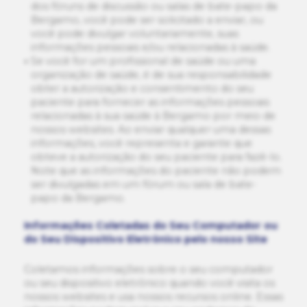
dos fóruns de discussão ou salas de bate-papo da
Bergamo, você pode ser solicitado a enviar, ou
você pode divulgar voluntariamente, suas
informações pessoais e/ou relacionadas à saúde.
Se você for um profissional de saúde ou uma
organização de saúde, é de sua responsabilidade
obter a autorização e consentimento do seu
paciente para fornecer as informações pessoais
relacionadas à sua saúde à Bergamo por meio de
nossos websites. Ao enviar qualquer uma dessas
informações, você representa e garante que
obteve a autorização do seu paciente para fazê-lo.
Note que as informações do paciente não podem
ser divulgadas em um fórum ou sala de bate-
papo da Bergamo.
Informações Coletadas do Seu Computador ou
do Seu Dispositivo Eletrônico pelo nosso Site
Coletamos informações sobre o seu computador
ou seu dispositivo eletrônico quando você visita os
nossos websites e usa nossos recursos online. Essas