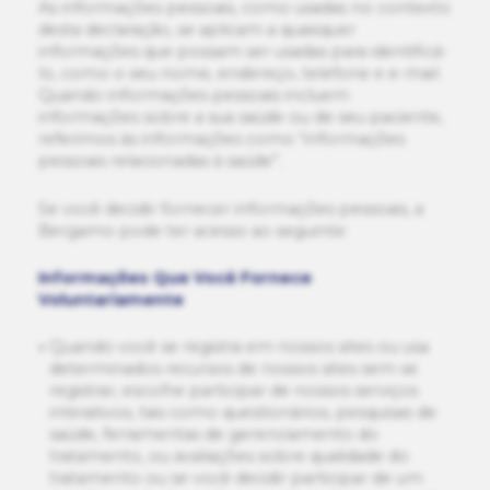
As informações pessoais, como usadas no contexto
desta declaração, se aplicam a quaisquer
informações que possam ser usadas para identificá-
lo, como o seu nome, endereço, telefone e e-mail.
Quando informações pessoais incluem
informações sobre a sua saúde ou de seu paciente,
referimos às informações como “informações
pessoais relacionadas à saúde”.
Se você decidir fornecer informações pessoais, a
Bergamo pode ter acesso ao seguinte:
Informações Que Você Fornece
Voluntariamente
Quando você se registra em nossos sites ou usa
determinados recursos de nossos sites sem se
registrar, escolhe participar de nossos serviços
interativos, tais como questionários, pesquisas de
saúde, ferramentas de gerenciamento do
tratamento, ou avaliações sobre qualidade do
tratamento ou se você decidir participar de um