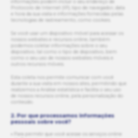
informações podem incluir o seu endereço de
Protocolo de Internet (IP), tipo de navegador, data
e hora da sua visita e informações fornecidas pelas
tecnologias de rastreamento, como cookies.
Se você usar um dispositivo móvel para acessar os
nossos websites e recursos online, também
podemos coletar informações sobre o seu
dispositivo, tal como o tipo de dispositivo, bem
como o seu uso de nossos websites móveis e
outros recursos móveis.
Esta coleta nos permite comunicar com você
durante a sua visita em nossos sites, permitindo que
realizemos a Análise estatística e facilita o seu uso
de nossos recursos online, pela personalização do
conteúdo.
2. Por que processamos informações
pessoais sobre você?
Para permitir que você acesse os serviços online