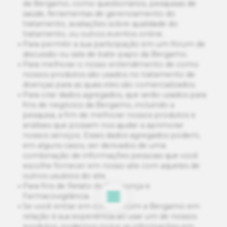
da Bergamo, como questionários, pesquisas de
saúde, ferramentas de gerenciamento do
tratamento, avaliações sobre qualidade do
tratamento, ou outros eventos online.
Para permitir a sua participação em um fórum de
discussão ou sala de bate-papo da Bergamo.
Para melhorar o nosso entendimento de como
nossos produtos são usados no tratamento de
doenças para as quais eles são comercializados.
Para criar dados agregados, que serão usados para
fins de negócios da Bergamo, incluindo a
pesquisa, a fim de melhorar nossos produtos e
análises que possam nos ajudar a aprimorar
nossos serviços. Esses dados agregados podem,
em alguns casos, ser derivados de uma
combinação de informações pessoais que você
escolhe fornecer em nosso site com aqueles de
outros usuários do site.
Para fins de Relato de Segurança e
Farmacovigilância.
Se você entrar em contato com a Bergamo em
relação à sua experiência ao usar um de nossos
produtos, podemos incluir as informações em