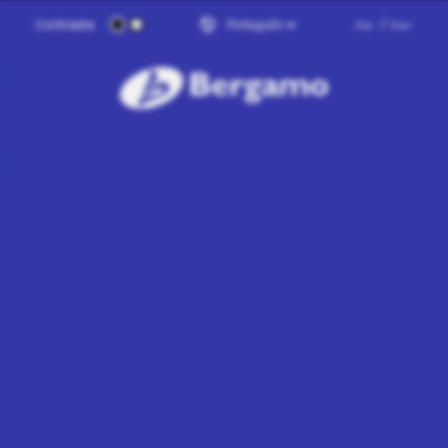
Contraste
Aa-
/
Aa+