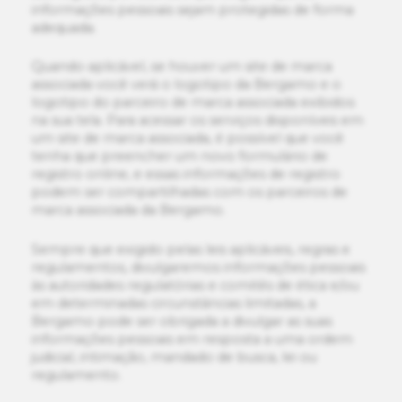
informações pessoais sejam protegidas de forma
adequada.
Quando aplicável, se houver um site de marca
associada você verá o logotipo da Bergamo e o
logotipo do parceiro de marca associada exibidos
na sua tela. Para acessar os serviços disponíveis em
um site de marca associada, é possível que você
tenha que preencher um novo formulário de
registro online, e essas informações de registro
podem ser compartilhadas com os parceiros de
marca associada da Bergamo.
Sempre que exigido pelas leis aplicáveis, regras e
regulamentos, divulgaremos informações pessoais
às autoridades regulatórias e comitês de ética e/ou
em determinadas circunstâncias limitadas, a
Bergamo pode ser obrigada a divulgar as suas
informações pessoais em resposta a uma ordem
judicial, intimação, mandado de busca, lei ou
regulamento.