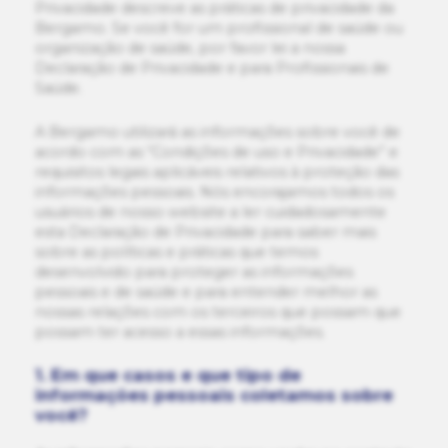
Privacidade descreve as práticas de privacidade da
Bergamo. Se você for um profissional de saúde ou
organização de saúde, por favor lei a nossa
Declaração de Privacidade e para Profissionais de
Saúde.
A Bergamo utilizará as informações sobre você de
acordo com as “Condições de uso e Privacidade” e
requisitos legais aplicáveis relativos à proteção das
informações pessoais. Nós encorajamos todos os
usuários de nosso website a ler cuidadosamente
esta Declaração de Privacidade para saber mais
sobre as políticas e práticas que temos
desenvolvido para proteger as informações
pessoais e de saúde e para entender melhor as
nossas relações com os terceiros que possam que
possam ter acesso a essas informações.
1. Em que casos e que tipo de
informações pessoais coletamos sobre
você?